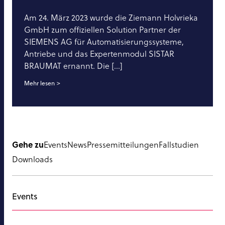
Am 24. März 2023 wurde die Ziemann Holvrieka
GmbH zum offiziellen Solution Partner der
SIEMENS AG für Automatisierungssysteme,
Antriebe und das Expertenmodul SISTAR
BRAUMAT ernannt. Die [...]
Mehr lesen
Gehe zu
Events
News
Pressemitteilungen
Fallstudien
Downloads
Events