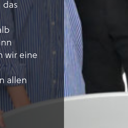
d das
alb
ann
n wir eine
n allen