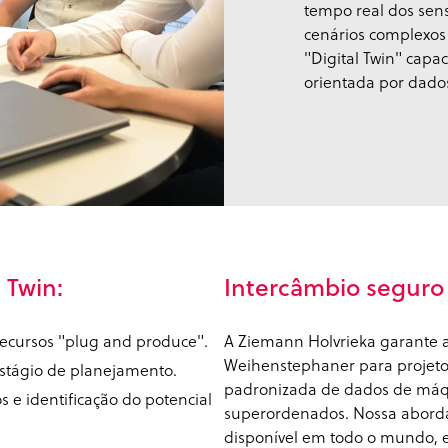
tempo real dos sen
cenários complexos
"Digital Twin" capa
orientada por dados
 Twin:
Intercâmbio segur
ecursos "plug and produce".
A Ziemann Holvrieka garante 
Weihenstephaner para projetos
estágio de planejamento.
padronizada de dados de máqu
e identificação do potencial
superordenados. Nossa aborda
disponível em todo o mundo, 