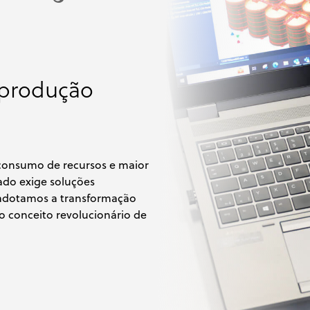
ng
r MyTank
lpool
sing
cals
als
 produção
 consumo de recursos e maior
do exige soluções
 adotamos a transformação
o conceito revolucionário de