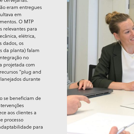
 cervejarias.
ação eram entregues
sultava em
cumentos. O MTP
 relevantes para
cânica, elétrica,
s dados, os
 da planta) falam
integração no
ia projetada com
recursos "plug and
planejados durante
o se beneficiam de
ntervenções
ce aos clientes a
de processo
adaptabilidade para