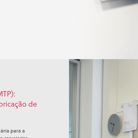
MTP):
bricação de
ria para a