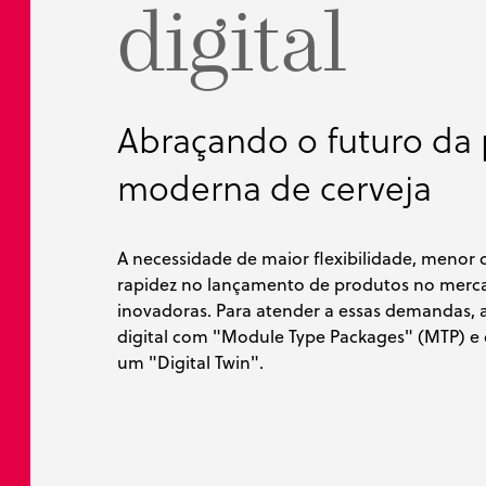
digital
Bulk Handli
Configurado
Wortex
Whir
Food Proces
BubbleBoil
Pharmaceuti
Petrochemic
Abraçando o futuro da
moderna de cerveja
A necessidade de maior flexibilidade, menor
rapidez no lançamento de produtos no merca
inovadoras. Para atender a essas demandas,
digital com "Module Type Packages" (MTP) e 
um "Digital Twin".