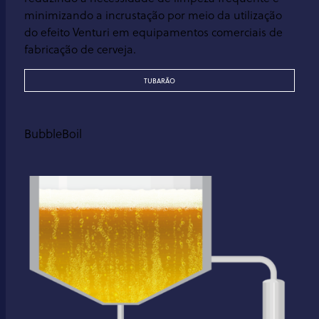
minimizando a incrustação por meio da utilização
do efeito Venturi em equipamentos comerciais de
fabricação de cerveja.
TUBARÃO
BubbleBoil