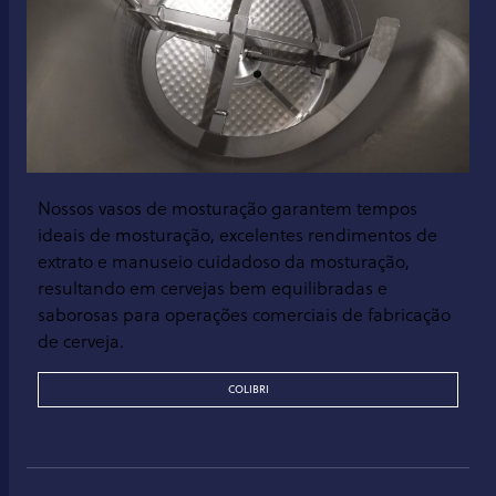
Nossos vasos de mosturação garantem tempos
ideais de mosturação, excelentes rendimentos de
extrato e manuseio cuidadoso da mosturação,
resultando em cervejas bem equilibradas e
saborosas para operações comerciais de fabricação
de cerveja.
COLIBRI