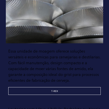
Essa unidade de moagem oferece soluções
versáteis e econômicas para cervejarias e destilarias.
Com fácil manutenção, design compacto e a
capacidade de moer várias fontes de amido, ela
garante a composição ideal do grist para processos
eficientes de fabricação de cerveja.
T-REX