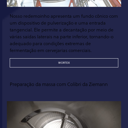
Nosso redemoinho apresenta um fundo cônico com
um dispositivo de pulverização e uma entrada
tangencial. Ele permite a decantação por meio de
várias saídas laterais na parte inferior, tornando-o
adequado para condições extremas de
fermentação em cervejarias comerciais.
WORTEX
Preparação da massa com Colibri da Ziemann