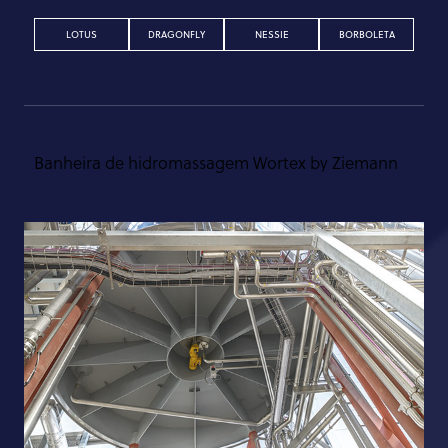
LOTUS
DRAGONFLY
NESSIE
BORBOLETA
Banheira de hidromassagem Wortex by Ziemann