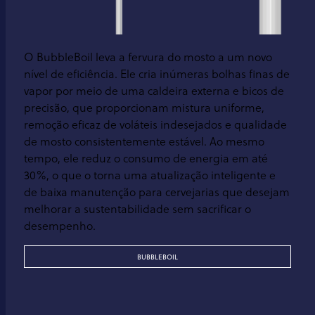
O BubbleBoil leva a fervura do mosto a um novo
nível de eficiência. Ele cria inúmeras bolhas finas de
vapor por meio de uma caldeira externa e bicos de
precisão, que proporcionam mistura uniforme,
remoção eficaz de voláteis indesejados e qualidade
de mosto consistentemente estável. Ao mesmo
tempo, ele reduz o consumo de energia em até
30%, o que o torna uma atualização inteligente e
de baixa manutenção para cervejarias que desejam
melhorar a sustentabilidade sem sacrificar o
desempenho.
BUBBLEBOIL