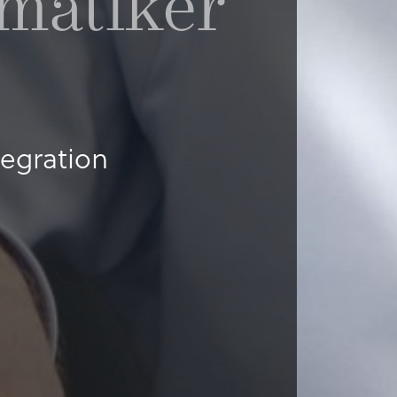
matiker
egration