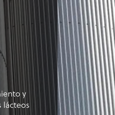
iento y
 lácteos