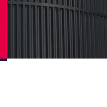
Conocimientos técnicos y exper
Nuestros conocimientos especializados van más 
consejos sobre diseño, refrigeración, métodos d
calculamos y optimizamos diversos aspectos, com