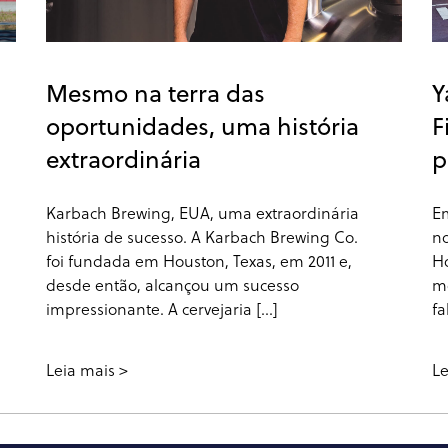
Mesmo na terra das
Y
oportunidades, uma história
F
extraordinária
p
Karbach Brewing, EUA, uma extraordinária
Em
história de sucesso. A Karbach Brewing Co.
no
foi fundada em Houston, Texas, em 2011 e,
Ho
desde então, alcançou um sucesso
mo
impressionante. A cervejaria [...]
fa
Leia mais
Le