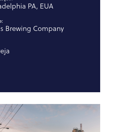
adelphia PA, EUA
e:
ds Brewing Company
eja