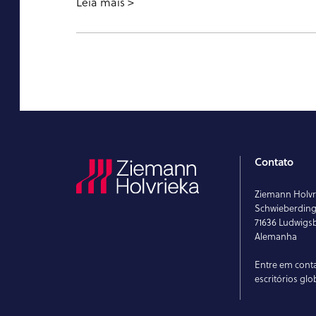
Leia mais
Contato
Ziemann Holv
Schwieberdinge
71636 Ludwigs
Alemanha
Entre em cont
escritórios glo