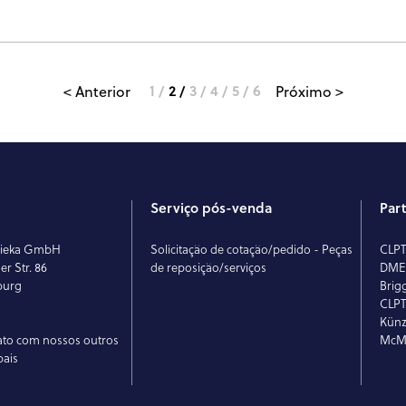
1
2
3
4
5
6
< Anterior
Próximo >
Serviço pós-venda
Par
rieka GmbH
Solicitação de cotação/pedido - Peças
CLP
r Str. 86
de reposição/serviços
DM
burg
Brig
CLPT
Künz
ato com nossos outros
McMi
bais