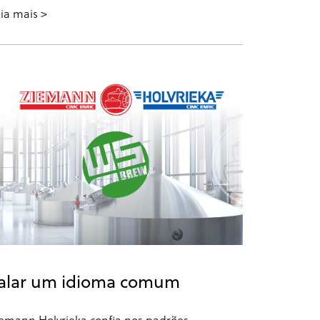
ia mais
alar um idioma comum
emann Holvrieka confia nos padrões