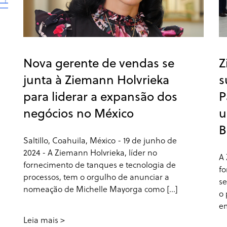
Nova gerente de vendas se
Z
junta à Ziemann Holvrieka
s
para liderar a expansão dos
P
negócios no México
u
B
Saltillo, Coahuila, México - 19 de junho de
2024 - A Ziemann Holvrieka, líder no
A 
fornecimento de tanques e tecnologia de
fo
processos, tem o orgulho de anunciar a
se
nomeação de Michelle Mayorga como [...]
o 
em
Leia mais