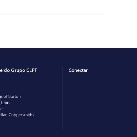
te do Grupo CLPT
Conectar
T
E
gs of Burton
 China
el
llan Coppersmiths