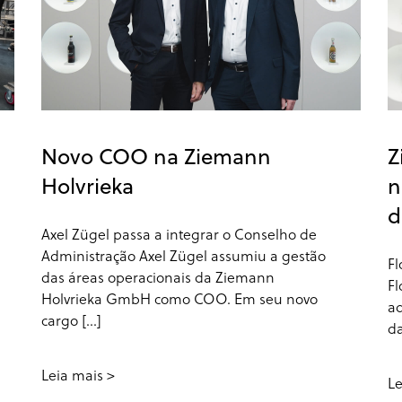
Novo COO na Ziemann
Z
Holvrieka
n
d
Axel Zügel passa a integrar o Conselho de
Administração Axel Zügel assumiu a gestão
Fl
das áreas operacionais da Ziemann
Fl
Holvrieka GmbH como COO. Em seu novo
ad
cargo [...]
da
Leia mais
Le