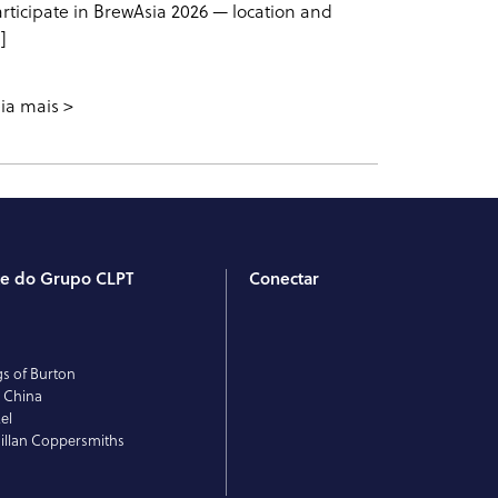
rticipate in BrewAsia 2026 — location and
]
ia mais
te do Grupo CLPT
Conectar
T
E
gs of Burton
 China
el
llan Coppersmiths