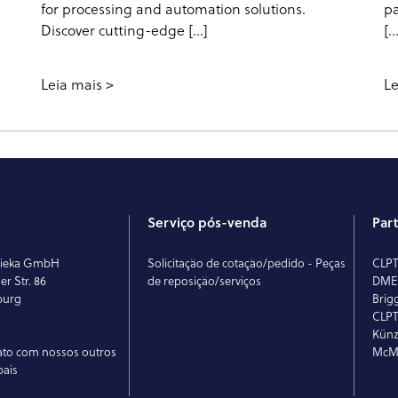
for processing and automation solutions.
pa
Discover cutting-edge […]
[…
Leia mais
Le
Serviço pós-venda
Par
rieka GmbH
Solicitação de cotação/pedido - Peças
CLP
r Str. 86
de reposição/serviços
DM
burg
Brig
CLPT
Künz
ato com nossos outros
McMi
bais