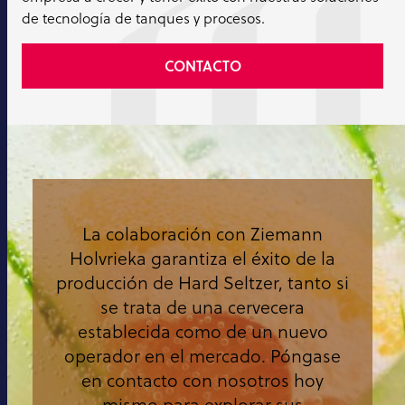
de tecnología de tanques y procesos.
CONTACTO
La colaboración con Ziemann
Holvrieka garantiza el éxito de la
producción de Hard Seltzer, tanto si
se trata de una cervecera
establecida como de un nuevo
operador en el mercado. Póngase
en contacto con nosotros hoy
mismo para explorar sus