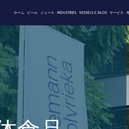
ホーム
ビール
ジュース
INDUSTRIES
VESSELS & SILOS
サービス
タンク設計
状況
コールドブロックの工程技術
カンボジア
企業理念
製品の技
式マッシュフィルター
ステム
リューション
els
変革
ト・アイデンティティ
酵母管理
サステナ
システム
シュ・アジテーター
・プロジェクト
sels
・プロジェクト
タンク
工業事務
チャンバー・マッシュ・フィルタ
ード
ks
ド
ム
マイタンク・コンフィギュレータ
コンピュ
ター・タン
ks
リング
エリクサー
金属建設
保護法
マッシュフィルターシステム
び品質証明書
麦汁ボイラー
ールス
ングユニット