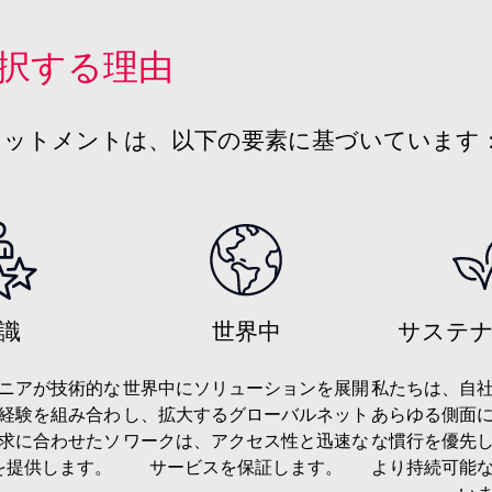
aを選択する理由
ミットメントは、以下の要素に基づいています
識
世界中
サステ
ニアが技術的な
世界中にソリューションを展開
私たちは、自
経験を組み合わ
し、拡大するグローバルネット
あらゆる側面
求に合わせたソ
ワークは、アクセス性と迅速な
な慣行を優先
を提供します。
サービスを保証します。
より持続可能