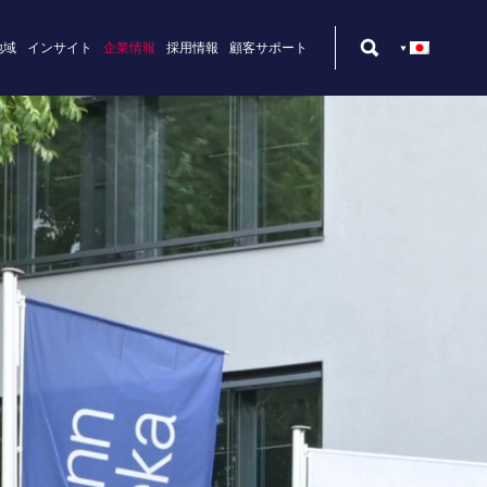
地域
インサイト
企業情報
採用情報
顧客サポート
術設計者
ターンキー・ソリューション
メキシコ
ビリティ
設計技術者
改造
北米
員
ジーマンアナリティクス
ー
ーター科学専門家
設計者