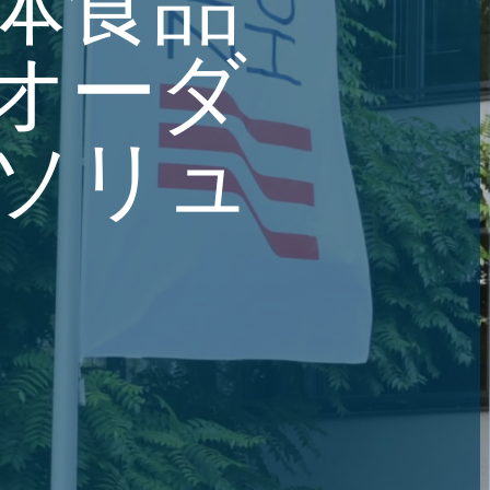
体食品
ng
・コンフィギュレーター
ルプール
オーダ
sing
ル
cals
als
ソリュ