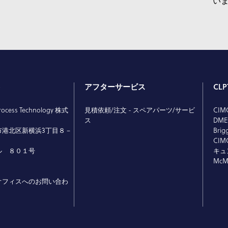
い
ト
アフターサービス
CL
rocess Technology 株式
見積依頼/注文 - スペアパーツ/サービ
CIMC
ス
DM
市港北区新横浜3丁目８－
Brig
CIMC
ル ８０１号
キュ
McMi
オフィスへのお問い合わ