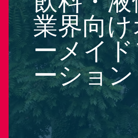
飲料・液
Bulk Handli
マイタンク
Wortex
ワー
業界向け
Food Proces
バブルボイ
Pharmaceuti
Petrochemic
ーメイド
ーション