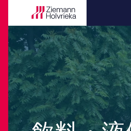
Butterfly
ヨーロッパ
ジュース用
ビール
Silos
研究開発
実績の事例
企業情報
現在の空席
膜
アフリカ
船舶輸送シ
飲料製造ソ
Special Vess
デジタルト
ニュース
コーポレー
Colibri
マッ
ターンキー
ジュース
Pressure Ves
ターンキー
イベント
沿革
Dragonfly
ー
ニュー・フ
Storage Tan
改造
ダウンロー
役員のチー
Lotus
ラウ
乳製品
Process Tan
エンジニア
行動基準
Nessie
食用油
自動化
公益通報者
連続
Shark
蒸留工程
品質保証及
組織概要
内部
化学物質
アフターセ
T-Rex
ミリ