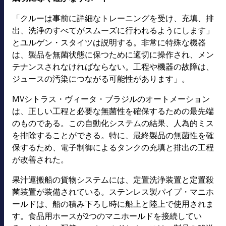
「クルーは事前に詳細なトレーニングを受け、充填、排
出、洗浄のすべてがスムーズに行われるようにします」
とユルゲン・スタイツは説明する。非常に特殊な機器
は、製品を無菌状態に保つために適切に操作され、メン
テナンスされなければならない。工程や機器の故障は、
ジュースの汚染につながる可能性があります」。
MVシトラス・ヴィータ・ブラジルのオートメーション
は、正しい工程と必要な無菌性を確保するための最先端
のものである。この自動化システムの結果、人為的ミス
を排除することができる。特に、最終製品の無菌性を確
保するため、電子制御によるタンクの充填と排出の工程
が改善された。
果汁運搬船の貨物システムには、定置洗浄装置と定置殺
菌装置が装備されている。ステンレス製パイプ・マニホ
ールドは、船の積み下ろし時に船上と陸上で使用されま
す。食品用ホースが2つのマニホールドを接続してい