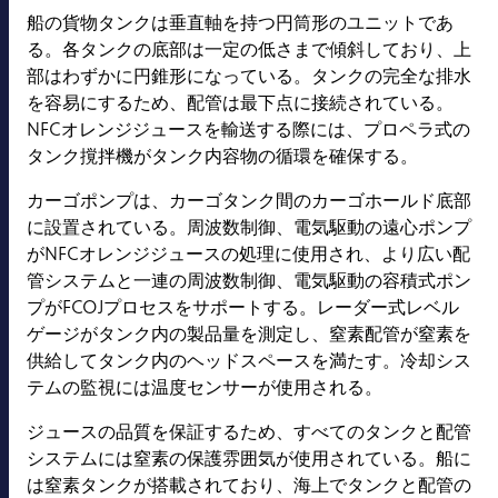
船の貨物タンクは垂直軸を持つ円筒形のユニットであ
る。各タンクの底部は一定の低さまで傾斜しており、上
部はわずかに円錐形になっている。タンクの完全な排水
を容易にするため、配管は最下点に接続されている。
NFCオレンジジュースを輸送する際には、プロペラ式の
タンク撹拌機がタンク内容物の循環を確保する。
カーゴポンプは、カーゴタンク間のカーゴホールド底部
に設置されている。周波数制御、電気駆動の遠心ポンプ
がNFCオレンジジュースの処理に使用され、より広い配
管システムと一連の周波数制御、電気駆動の容積式ポン
プがFCOJプロセスをサポートする。レーダー式レベル
ゲージがタンク内の製品量を測定し、窒素配管が窒素を
供給してタンク内のヘッドスペースを満たす。冷却シス
テムの監視には温度センサーが使用される。
ジュースの品質を保証するため、すべてのタンクと配管
システムには窒素の保護雰囲気が使用されている。船に
は窒素タンクが搭載されており、海上でタンクと配管の