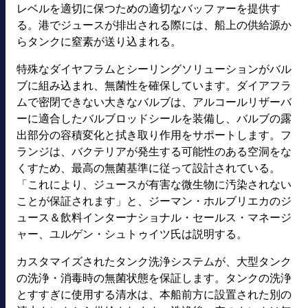
レベルを適切に保つための適切なバッファーを提供す
る。港でジュースが排出される際には、船上の供給源か
らタンクに窒素が送り込まれる。
特殊なダイヤフラムとシーリングソリューションがバル
ブに組み込まれ、無菌性を確保しています。ダイアフラ
ムで密閉できない大きなバルブは、アルコールリザーバ
ーに適合したバルブロッドシールを装備し、バルブの露
出部分の容積変化と拭き取り作用をサポートします。フ
ランジは、バクテリアが発生する可能性のある空洞をな
くすため、最高の無菌基準に従って設計されている。
「これにより、ジュースが有害な微生物に汚染されない
ことが保証されます」と、ジーマン・ホルブリエカのジ
ュース＆飲料インターナショナル・セールス・マネージ
ャー、ユルゲン・シュトゥイツ氏は説明する。
カスタマイズされたタンク洗浄システムが、大型タンク
の洗浄・消毒時の無菌状態を保証します。タンクの洗浄
とすすぎに使用する清水は、本船前方に設置された別の