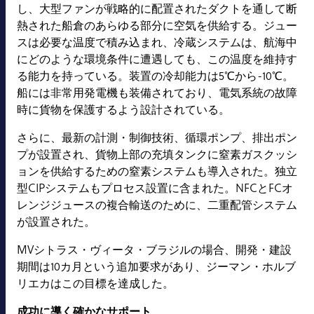
し、大型ファンが戦略的に配置されたダクトを通して断
熱された船倉のあらゆる部分に空気を供給する。ジュー
スは必要な温度で積み込まれ、冷蔵システムは、航海中
にどのような環境条件に遭遇しても、この温度を維持す
る能力を持っている。装置の冷却能力は5℃から-10℃。
船には非常用発電機も装備されており、電気系統の故障
時に貨物を保護するよう設計されている。
さらに、最新の計測・制御技術、循環ポンプ、排出ポン
プが設置され、貨物上部の充填タンクに窒素ガスクッシ
ョンを供給するための窒素システムも導入された。独立
型CIPシステムもプロセス設置に含まれた。NFCとFCオ
レンジジュースの複合輸送のために、二重配管システム
が設置された。
MVシトラス・ヴィータ・ブラジルの場合、開発・建設
期間は10カ月という追加要求があり、ジーマン・ホルブ
リエカはこの目標を達成した。
成功に導く確かなサポート