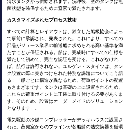
清水タンクから供給されます。洗浄後、空のタンクは無
菌状態を確保するために窒素で満たされます。
カスタマイズされたプロセス技術
すべての計算とレイアウトは、独立した船級協会によっ
て事前に承認され、発表された。これにより、すべての
部品がジュース業界の輸送船に求められる高い基準を満
たすことが保証される。船は、完成時にすべての仕様を
満たして初めて、完全な認証を受ける。これがなけれ
ば、航行は許可されない。ユルゲン・スタイツは、タン
ク設置の際に突きつけられた特別な課題についてこう語
る：「船ごとに構造が異なるため、荷重ポイントの配置
もさまざまです。タンクは基礎の上に設置されるため、
これらの荷重ポイントに正確に取り付ける必要がありま
す。そのため、設置はオーダーメイドのソリューション
となります」。
電気駆動の冷媒コンプレッサーがデッキハウスに設置さ
れた。蒸発室からのブラインが各船艙の熱交換器を循環