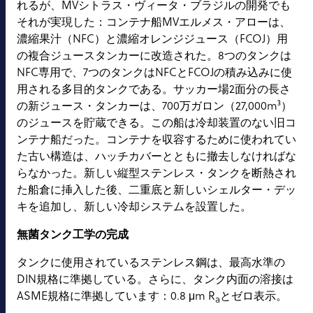
れるが、MVシトラス・ヴィータ・ブラジルの開発でも
それが実現した：コンテナ船MVエルメス・アローは、
濃縮果汁（NFC）と濃縮オレンジジュース（FCOJ）用
の複合ジュースタンカーに改造された。8つのタンクは
NFC専用で、7つのタンクはNFCとFCOJの積み込みに使
用される多目的タンクである。サッカー場2面分の長さ
の新ジュース・タンカーは、700万ガロン（27,000m³）
のジュースを貯蔵できる。この船は冷却装置のない旧コ
ンテナ船だった。コンテナを収容するために使われてい
た古い構造は、ハッチカバーとともに撤去しなければな
らなかった。新しい縦型ステンレス・タンクを断熱され
た船倉に挿入した後、二重底と新しいシェルター・デッ
キを追加し、新しい冷却システムを設置した。
無菌タンク工学の完成
タンクに使用されているステンレス鋼は、最高水準の
DIN規格に準拠している。さらに、タンク内面の溶接は
ASME規格に準拠しています：0.8 μm R
とゼロ表示。
a