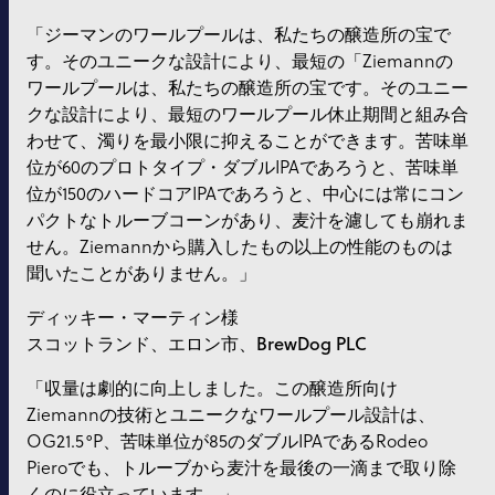
「ジーマンのワールプールは、私たちの醸造所の宝で
す。そのユニークな設計により、最短の「Ziemannの
ワールプールは、私たちの醸造所の宝です。そのユニー
クな設計により、最短のワールプール休止期間と組み合
わせて、濁りを最小限に抑えることができます。苦味単
位が60のプロトタイプ・ダブルIPAであろうと、苦味単
位が150のハードコアIPAであろうと、中心には常にコン
パクトなトルーブコーンがあり、麦汁を濾しても崩れま
せん。Ziemannから購入したもの以上の性能のものは
聞いたことがありません。」
ディッキー・マーティン様
スコットランド、エロン市、BrewDog PLC
「収量は劇的に向上しました。この醸造所向け
Ziemannの技術とユニークなワールプール設計は、
OG21.5°P、苦味単位が85のダブルIPAであるRodeo
Pieroでも、トルーブから麦汁を最後の一滴まで取り除
くのに役立っています。」