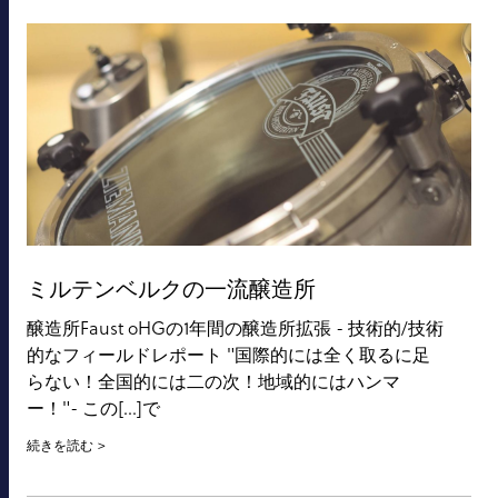
ミルテンベルクの一流醸造所
醸造所Faust oHGの1年間の醸造所拡張 - 技術的/技術
的なフィールドレポート "国際的には全く取るに足
らない！全国的には二の次！地域的にはハンマ
ー！"- この[...]で
続きを読む