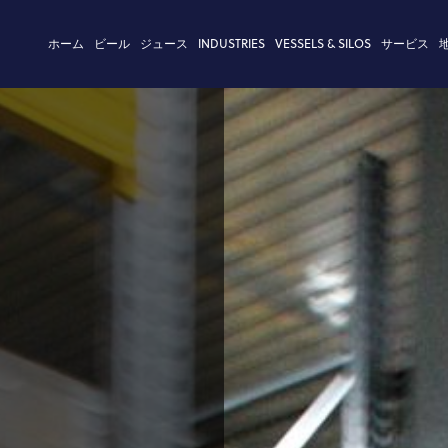
ホーム
ビール
ジュース
INDUSTRIES
VESSELS & SILOS
サービス
タンク設計
状況
コールドブロックの工程技術
カンボジア
企業理念
製品の技
式マッシュフィルター
ステム
リューション
els
変革
ト・アイデンティティ
酵母管理
サステナ
システム
シュ・アジテーター
・プロジェクト
sels
・プロジェクト
タンク
工業事務
チャンバー・マッシュ・フィルタ
ード
ks
ド
ム
マイタンク・コンフィギュレータ
コンピュ
ター・タン
ks
リング
エリクサー
金属建設
保護法
マッシュフィルターシステム
び品質証明書
麦汁ボイラー
ールス
ングユニット