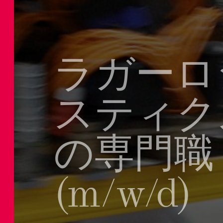
ラガーロ
スティク
の専門職
(m/w/d)