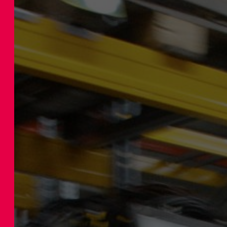
Bulk Handli
マイタンク
Wortex
ワー
Food Proces
バブルボイ
Pharmaceuti
Petrochemic