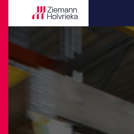
Butterfly
ヨーロッパ
ジュース用
ビール
Silos
研究開発
実績の事例
企業情報
現在の空席
膜
アフリカ
船舶輸送シ
飲料製造ソ
Special Vess
デジタルト
ニュース
コーポレー
Colibri
マッ
ターンキー
ジュース
Pressure Ves
ターンキー
イベント
沿革
Dragonfly
ー
ニュー・フ
Storage Tan
改造
ダウンロー
役員のチー
Lotus
ラウ
乳製品
Process Tan
エンジニア
行動基準
Nessie
食用油
自動化
公益通報者
連続
Shark
蒸留工程
品質保証及
組織概要
内部
化学物質
アフターセ
T-Rex
ミリ