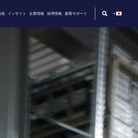
地域
インサイト
企業情報
採用情報
顧客サポート
術設計者
ターンキー・ソリューション
メキシコ
ビリティ
設計技術者
改造
北米
員
ジーマンアナリティクス
ー
ーター科学専門家
設計者