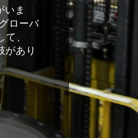
がいま
ekaグローバ
して、
肢があり