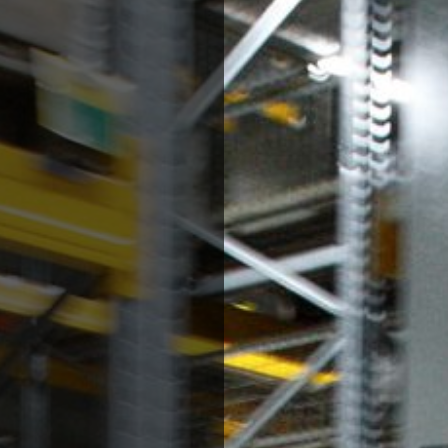
ng
・コンフィギュレーター
ルプール
sing
ル
cals
als