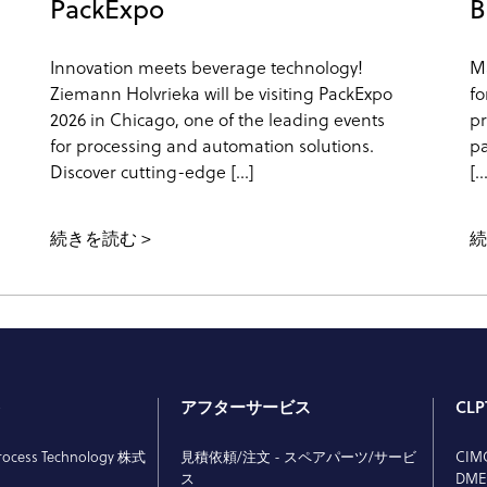
PackExpo
B
Innovation meets beverage technology!
Ma
Ziemann Holvrieka will be visiting PackExpo
fo
2026 in Chicago, one of the leading events
pr
for processing and automation solutions.
pa
Discover cutting-edge […]
[…
続きを読む
ト
アフターサービス
CL
rocess Technology 株式
見積依頼/注文 - スペアパーツ/サービ
CIMC
ス
DM