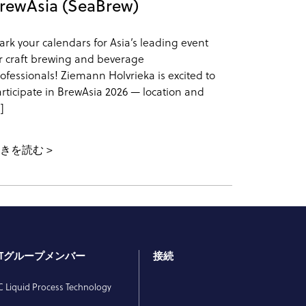
rewAsia (SeaBrew)
rk your calendars for Asia’s leading event
r craft brewing and beverage
ofessionals! Ziemann Holvrieka is excited to
rticipate in BrewAsia 2026 — location and
]
続きを読む
PTグループメンバー
接続
 Liquid Process Technology
E