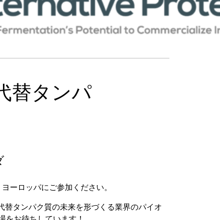
ng
・コンフィギュレーター
ルプール
sing
ル
cals
als
代替タンパ
ダ
・ヨーロッパにご参加ください。
た代替タンパク質の未来を形づくる業界のパイオ
場をお待ちしています！