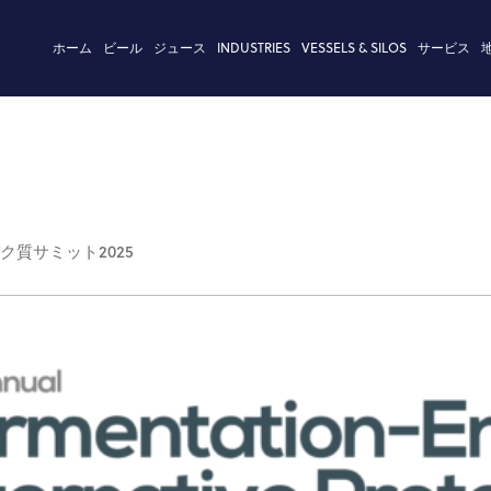
ホーム
ビール
ジュース
INDUSTRIES
VESSELS & SILOS
サービス
質サミット2025
タンク設計
状況
コールドブロックの工程技術
カンボジア
企業理念
製品の技
式マッシュフィルター
ステム
リューション
els
変革
ト・アイデンティティ
酵母管理
サステナ
システム
シュ・アジテーター
・プロジェクト
sels
・プロジェクト
タンク
工業事務
チャンバー・マッシュ・フィルタ
ード
ks
ド
ム
マイタンク・コンフィギュレータ
コンピュ
ター・タン
ks
リング
エリクサー
金属建設
保護法
マッシュフィルターシステム
び品質証明書
麦汁ボイラー
ールス
ングユニット