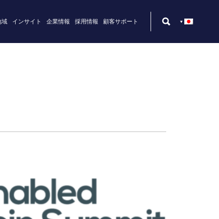
地域
インサイト
企業情報
採用情報
顧客サポート
術設計者
ターンキー・ソリューション
メキシコ
ビリティ
設計技術者
改造
北米
員
ジーマンアナリティクス
ー
ーター科学専門家
設計者