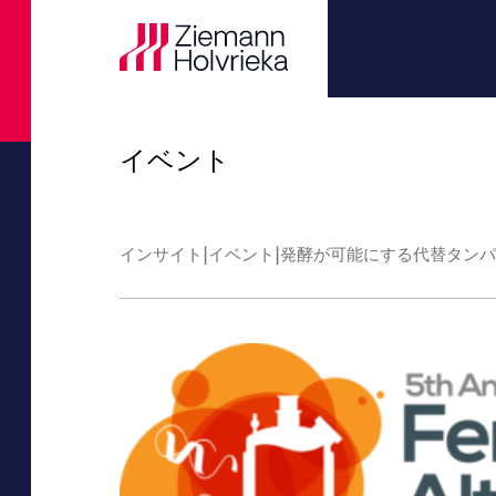
イベント
|
|
発酵が可能にする代替タンパク
インサイト
イベント
Butterfly
ヨーロッパ
ジュース用
ビール
Silos
研究開発
実績の事例
企業情報
現在の空席
膜
アフリカ
船舶輸送シ
飲料製造ソ
Special Vess
デジタルト
ニュース
コーポレー
Colibri
マッ
ターンキー
ジュース
Pressure Ves
ターンキー
イベント
沿革
Dragonfly
ー
ニュー・フ
Storage Tan
改造
ダウンロー
役員のチー
Lotus
ラウ
乳製品
Process Tan
エンジニア
行動基準
Nessie
食用油
自動化
公益通報者
連続
Shark
蒸留工程
品質保証及
組織概要
内部
化学物質
アフターセ
T-Rex
ミリ