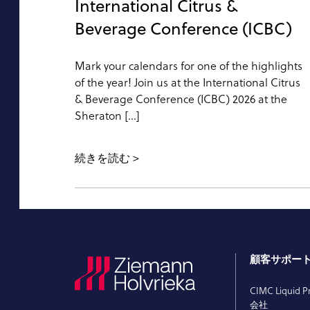
International Citrus &
Beverage Conference (ICBC)
Mark your calendars for one of the highlights
of the year! Join us at the International Citrus
& Beverage Conference (ICBC) 2026 at the
Sheraton […]
続きを読む
顧客サポー
CIMC Liquid P
会社