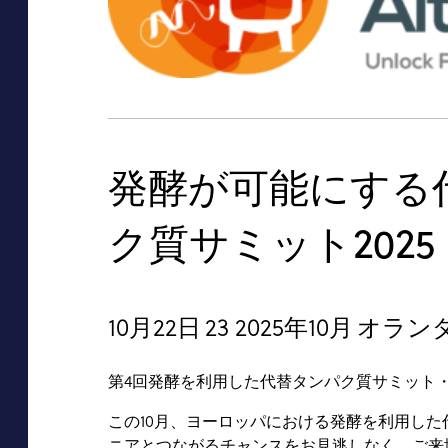
Bulk Handli
マイタンク
Wortex
ワー
Food Proces
バブルボイ
Pharmaceuti
Petrochemic
発酵が可能にする
ク質サミット2025
10月22日
23 2025年10月
オラン
第4回発酵を利用した代替タンパク質サミット
この10月、ヨーロッパにおける発酵を利用し
ニアとつながるチャンスをお見逃しなく。ご来