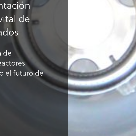
ntación
vital de
zados
n de
eactores
o el futuro de